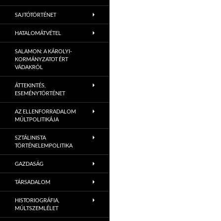
SAJTÓTÖRTÉNET
HATALOMÁTVÉTEL
SALAMON: A KÁROLYI-
KORMÁNYZATOT ÉRT
VÁDAKRÓL
ÁTTEKINTÉS,
ESEMÉNYTÖRTÉNET
AZ ELLENFORRADALOM
MÚLTPOLITIKÁJA
SZTÁLINISTA
TÖRTÉNELEMPOLITIKA
GAZDASÁG
TÁRSADALOM
HISTORIOGRÁFIA,
MÚLTSZEMLÉLET