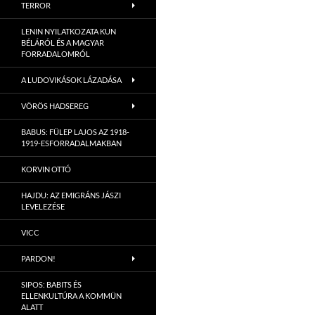
TERROR
LENIN NYILATKOZATA KUN
BÉLÁRÓL ÉS A MAGYAR
FORRADALOMRÓL
A LUDOVIKÁSOK LÁZADÁSA
VÖRÖS HADSEREG
BABUS: FÜLEP LAJOS AZ 1918-
1919-ESFORRADALMAKBAN
KORVIN OTTÓ
HAJDU: AZ EMIGRÁNS JÁSZI
LEVELEZÉSE
VICC
PARDON!
SIPOS: BABITS ÉS
ELLENKULTÚRA A KOMMÜN
ALATT