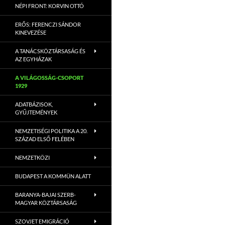
NÉPI FRONT: KORVIN OTTÓ
ERŐS: FERENCZI SÁNDOR
KINEVEZÉSE
A TANÁCSKÖZTÁRSASÁG ÉS
AZ EGYHÁZAK
A VILÁGOSSÁG-CSOPORT
1929
ADATBÁZISOK,
GYŰJTEMÉNYEK
NEMZETISÉGI POLITIKA A 20.
SZÁZAD ELSŐ FELÉBEN
NEMZETKÖZI
BUDAPEST A KOMMÜN ALATT
BARANYA-BAJAI SZERB-
MAGYAR KÖZTÁRSASÁG
SZOVJET EMIGRÁCIÓ