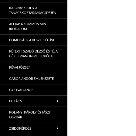
KATONA: KRÚDY A
TANÁCSKÖZTÁRSASÁG IDEJÉN
ALEXA: A KOMMÜN MINT
IRODALOM
POMOGÁTS: A VESZTESÉG ÍVE
PÉTERFI: SZABÓ DEZSŐ ÉS FÉJA
GÉZE TRIANON-REFLEXIÓJA
RÉVAI JÓZSEF
GÁBOR ANDOR EMLÉKEZETE
GYETVAI JÁNOS
LUKÁCS
POLÁNYI KÁROLY ÉS JÁSZI
OSZKÁR
ZSIDÓKÉRDÉS