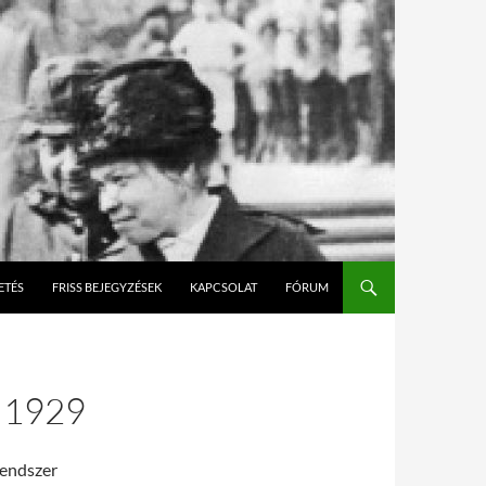
O CONTENT
ETÉS
FRISS BEJEGYZÉSEK
KAPCSOLAT
FÓRUM
 1929
rendszer