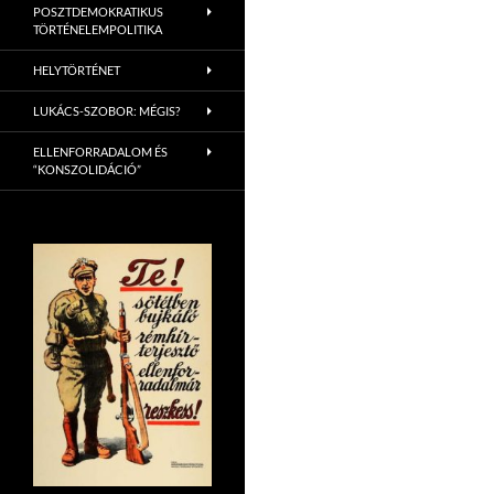
POSZTDEMOKRATIKUS
TÖRTÉNELEMPOLITIKA
HELYTÖRTÉNET
LUKÁCS-SZOBOR: MÉGIS?
ELLENFORRADALOM ÉS
“KONSZOLIDÁCIÓ”