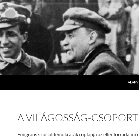
SKIP T
ALAPV
A VILÁGOSSÁG-CSOPORT
Emigráns szociáldemokraták röplapja az ellenforradalmi 