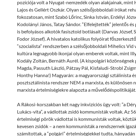
pozíciója volt a Nyugat-nemzedék olyan alakjainak, mint
Lajos és Gellért Oszkár. Olyan szélsőjobboldali írókat reha
fokozatosan, mint Szabó Lőrinc, Sinka István, Erdélyi Józse
Kodolányi János, Tatay Sándor. “Elfelejtették” jelentős és 
is befolyásos alkotók fasisztoid botlásait (Darvas József, 
Fodor József). A hivatalos katolikus folyóirat főszerkesztő
“szocialista” rendszerben a szélsőjobboldali Mihelics Vid v
kultúra legnagyobb ikonjai olyan emberek voltak, mint Ill
Kodály Zoltán, Bernáth Aurél. (A kispolgári közönségnek
Magda, Passuth László, Pátzay Pál, Kisfaludi-Strobl Zsig
Honthy Hanna!) Magyarán: a magyarországi sztálinista é
posztsztálinista rendszer NEM a marxista, és különösen 
marxista értelmiségiekre alapozta a művelődéspolitikáját
A Rákosi-korszakban két nagy inkvizíciós ügy volt: “a Déry
Lukács-vita”, a vádlottak zsidó kommunisták voltak. Az 5
értelmiségi pörök vádlottai is kommunisták voltak, közt
kevesen zsidók – a nem kommunisták a rendszernek igaz
számítottak, a “polgári” értelmiségiekkel tudta, hányadán á