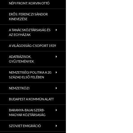
NÉPI FRONT: KORVIN OTTÓ
ERŐS: FERENCZI SÁNDOR
KINEVEZÉSE
A TANÁCSKÖZTÁRSASÁG ÉS
AZ EGYHÁZAK
A VILÁGOSSÁG-CSOPORT 1929
ADATBÁZISOK,
GYŰJTEMÉNYEK
NEMZETISÉGI POLITIKA A 20.
SZÁZAD ELSŐ FELÉBEN
NEMZETKÖZI
BUDAPEST A KOMMÜN ALATT
BARANYA-BAJAI SZERB-
MAGYAR KÖZTÁRSASÁG
SZOVJET EMIGRÁCIÓ