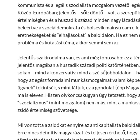
kommunista és a legális szocialista mozgalom vezetői egés
Közép-Európában; jelentős – sőt: döntő – volt a szerepük 
értelmiségben és a huszadik század minden nagy lázadás
beleértve a szociáldemokrata és bolsevik mainstream elle
eretnekségeket és “elhajlásokat” a baloldalon. Ha ez nem
probléma és kutatási téma, akkor semmi sem az.
Jelentős szakirodalma van, és ami még fontosabb: ez a té
jelentős magában a huszadik századi politikatörténetben,
sokan – mind a konzervatív, mind a szélsőjobboldalon – ha
hogy az egész forradalmi munkásmozgalmat valamiképpe
ügynek” tekintsék, s mint látjuk, ez a gondolat (épp Magy
ma is eleven. Hiszen olykor csakugyan úgy tetszett, hogy 
“szocializmus” (mint mozgalom) nem más, mint a munkáss
zsidó értelmiség szövetsége.
Mi vonzotta a zsidókat ennyire az antikapitalista balolda
Erre nincs definitív magyarázat, és teljesen érthető, hogy
történettudósok, társadalomkutatók, filozófusok keresik