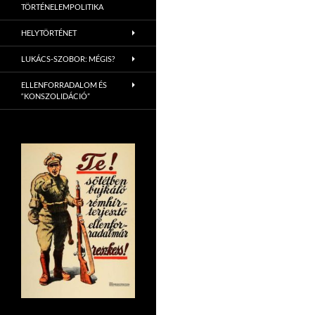
TÖRTÉNELEMPOLITIKA
HELYTÖRTÉNET
LUKÁCS-SZOBOR: MÉGIS?
ELLENFORRADALOM ÉS
“KONSZOLIDÁCIÓ”