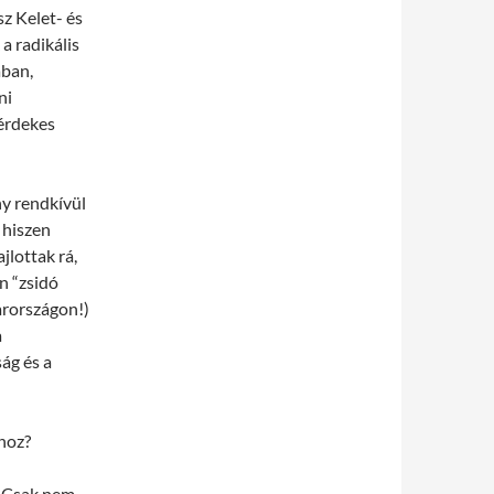
z Kelet- és
a radikális
ában,
ni
 érdekes
ny rendkívül
 hiszen
jlottak rá,
n “zsidó
arországon!)
a
ág és a
lhoz?
. Csak nem