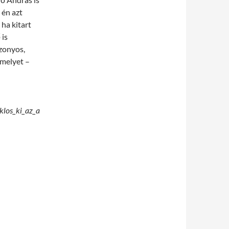
 én azt
 ha kitart
 is
izonyos,
melyet –
klos_ki_az_a