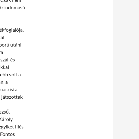
 köztudomású
kfoglalója,
tal
ború utáni
ra
zál, és
okkal
ebb volt a
n, a
marxista,
 játszottak
ezső,
Károly
gyiket Illés
 Fontos