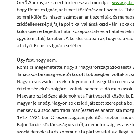
Gerő András, az ismert történész azt mondja –
www.gala
hogy Romsics Ignác, az ismert történész antiszemita. Ebb
semmi különös, hiszen számosan antiszemiták, és manaps
zsidóellenesség újfajta politikai vallássá kezd válni sokak
különösen elterjedt a fiatal középosztály és a fiatal értelm
egyetemisták) körében. A kérdés csupán az, hogy ez a vád
a helyét Romsics Ignác esetében.
Úgy fest, hogy nem.
Romsics megemlítette, hogy a Magyarországi Szocialista 
Tanácsköztársaság vezetői között többségben voltak a zsid
Nagyon sok zsidó – ezek túlnyomó többségükben nem zs
értelmiségiek és polgárok voltak, hanem zsidó munkások –
Magyarországi Szociáldemokrata Párt vezetői között is. 
magyar jelenség. Nagyon sok zsidó játszott szerepet a bols
mensevik, a szociálforradalmár (eszer) és anarchista mo
1917-1921-ben Oroszországban, jelentős részben zsidók 
Bajor Tanácsköztársaság vezetői, a németországi és ausztr
szociáldemokrata és kommunista párt vezetői, az illegális