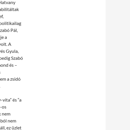
 Hatvany
bilitáltak
f,
politikailag
Szabó Pál,
je a
olt. A
yés Gyula,
 pedig Szabó
mond és –
s
nem a zsidó
.
-vita” és “a
6-os
ük nem
ából nem
ll, ez üzlet