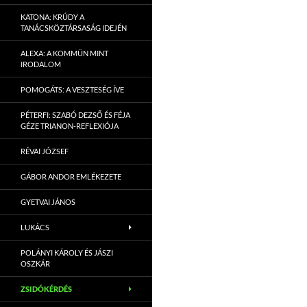
KATONA: KRÚDY A
TANÁCSKÖZTÁRSASÁG IDEJÉN
ALEXA: A KOMMÜN MINT
IRODALOM
POMOGÁTS: A VESZTESÉG ÍVE
PÉTERFI: SZABÓ DEZSŐ ÉS FÉJA
GÉZE TRIANON-REFLEXIÓJA
RÉVAI JÓZSEF
GÁBOR ANDOR EMLÉKEZETE
GYETVAI JÁNOS
LUKÁCS
POLÁNYI KÁROLY ÉS JÁSZI
OSZKÁR
ZSIDÓKÉRDÉS