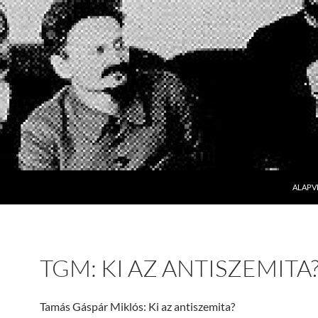
SKIP T
ALAPV
TGM: KI AZ ANTISZEMITA
Tamás Gáspár Miklós: Ki az antiszemita?