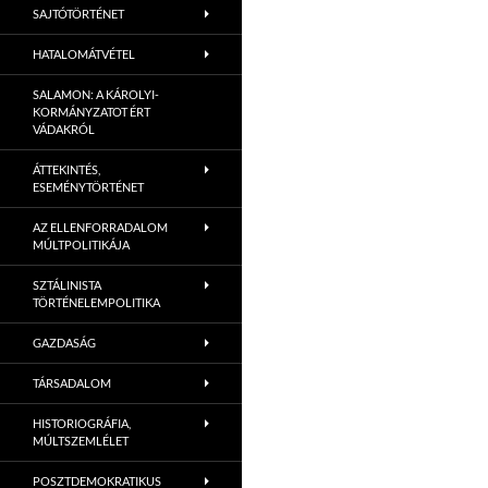
SAJTÓTÖRTÉNET
HATALOMÁTVÉTEL
SALAMON: A KÁROLYI-
KORMÁNYZATOT ÉRT
VÁDAKRÓL
ÁTTEKINTÉS,
ESEMÉNYTÖRTÉNET
AZ ELLENFORRADALOM
MÚLTPOLITIKÁJA
SZTÁLINISTA
TÖRTÉNELEMPOLITIKA
GAZDASÁG
TÁRSADALOM
HISTORIOGRÁFIA,
MÚLTSZEMLÉLET
POSZTDEMOKRATIKUS