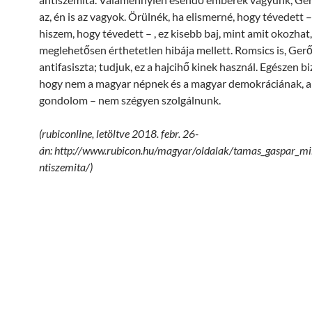
az, én is az vagyok. Örülnék, ha elismerné, hogy tévedett –
hiszem, hogy tévedett – , ez kisebb baj, mint amit okozhat,
meglehetősen érthetetlen hibája mellett. Romsics is, Gerő
antifasiszta; tudjuk, ez a hajcihő kinek használ. Egészen b
hogy nem a magyar népnek és a magyar demokráciának, a
gondolom – nem szégyen szolgálnunk.
(rubiconline, letöltve 2018. febr. 26-
án: http://www.rubicon.hu/magyar/oldalak/tamas_gaspar_mi
ntiszemita/)