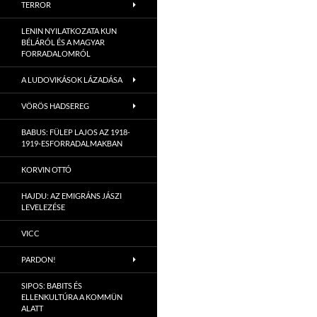
TERROR
LENIN NYILATKOZATA KUN
BÉLÁRÓL ÉS A MAGYAR
FORRADALOMRÓL
A LUDOVIKÁSOK LÁZADÁSA
VÖRÖS HADSEREG
BABUS: FÜLEP LAJOS AZ 1918-
1919-ESFORRADALMAKBAN
KORVIN OTTÓ
HAJDU: AZ EMIGRÁNS JÁSZI
LEVELEZÉSE
VICC
PARDON!
SIPOS: BABITS ÉS
ELLENKULTÚRA A KOMMÜN
ALATT