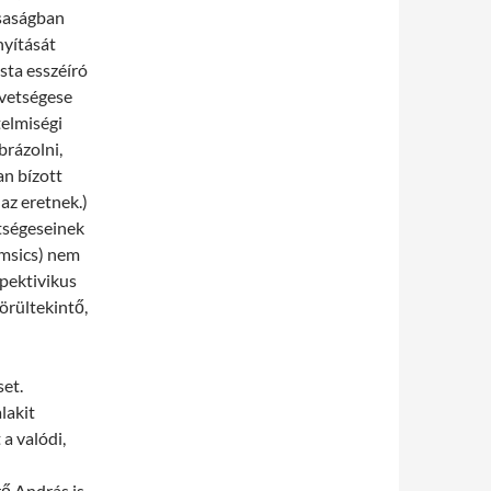
rsaságban
nyítását
sta esszéíró
övetségese
telmiségi
brázolni,
n bízott
az eretnek.)
etségeseinek
omsics) nem
pektivikus
örültekintő,
et.
lakit
a valódi,
ő András is