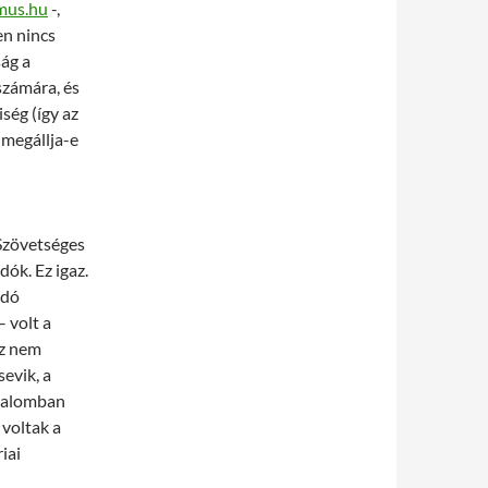
mus.hu
-,
en nincs
ág a
 számára, és
iség (így az
 megállja-e
Szövetséges
ók. Ez igaz.
idó
 volt a
Ez nem
evik, a
zgalomban
voltak a
iai