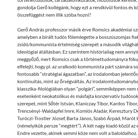
gondolja Gerő kollégánk, hogy ezt a rendkívül fontos és
összefüggést nem illik szóba hozni?
Gerő András professzor másik érve Romsics akadémiai szé
amelyben a bírált tudós fölemlegette a bosszúszomjas fia
zsidó/kommunista értelmiség szerepét a második világhá
ideológiai átállásban. Ez szerintem históriailag nem annyi
meggyőző, mert Romsics csak a történettudományra fókus
elfelejti, hogy pl. az uralkodó kommunista párt számára s
fontosabb “stratégiai ágazatban”, az irodalomban jelentős
kontinuitás, mint az őrségváltás. Az irodalomtudományba
klasszika-filológiában olyan “polgári”, semmiképpen nem 
esetenként neokatolikus és másfajta konzervatív tudósok
szerepet, mint Sőtér István, Klaniczay Tibor, Kardos Tibor,
Trencsényi-Waldapfel Imre, Komlós Aladár, Keresztury D
Turóczi-Trostler József, Barta János, Szabó Árpád, Marót 
(némelyikük persze “megtért”). A két nagy kiadó közül az e
Endre vezette, akinek semmi köze nem volt a baloldalhoz.