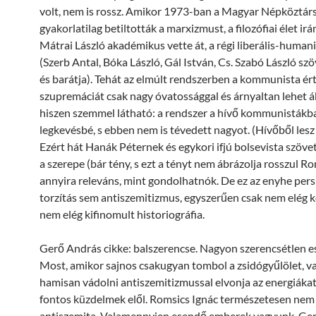
volt, nem is rossz. Amikor 1973-ban a Magyar Népköztá
gyakorlatilag betiltották a marxizmust, a filozófiai élet irá
Mátrai László akadémikus vette át, a régi liberális-humani
(Szerb Antal, Bóka László, Gál István, Cs. Szabó László sz
és barátja). Tehát az elmúlt rendszerben a kommunista ér
szupremáciát csak nagy óvatossággal és árnyaltan lehet á
hiszen szemmel látható: a rendszer a hívő kommunistákba
legkevésbé, s ebben nem is tévedett nagyot. (Hívőből lesz 
Ezért hát Hanák Péternek és egykori ifjú bolsevista szöv
a szerepe (bár tény, s ezt a tényt nem ábrázolja rosszul R
annyira releváns, mint gondolhatnók. De ez az enyhe pers
torzítás sem antiszemitizmus, egyszerűen csak nem elég k
nem elég kifinomult historiográfia.
Gerő András cikke: balszerencse. Nagyon szerencsétlen es
Most, amikor sajnos csakugyan tombol a zsidógyűlölet, va
hamisan vádolni antiszemitizmussal elvonja az energiákat 
fontos küzdelmek elől. Romsics Ignác természetesen nem
antiszemita. Valamennyien esendő emberek vagyunk, Ger