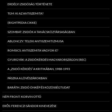
ERDÉLYI ZSIDÓSÁG TÖRTÉNETE
TGM: KI AZ ANTISZEMITA?
(RIGHTPEDIA CIKKE)
SZOMBAT: ZSIDÓK A TANÁCSKÖZTÁRSASÁGBAN
ABLONCZY: TELEKI ANTISZEMITIZMUSA
ROMSICS: ANTISZEMITA VAGYOK-E?
GYURGYÁK: A ZSIDÓKÉRDÉS MAGYARORSZÁGON (REC)
A „ZSIDÓ KÉRDÉS” A KRITIKÁBAN, 1988-1993
PÁSZKA A LÖVÉSZÁROKBAN
BARÁTH: ZSIDÓ ÖNKÉP ÉS KÖZÖSSÉGTUDAT
NÉPI FRONT: KORVIN OTTÓ
ERŐS: FERENCZI SÁNDOR KINEVEZÉSE