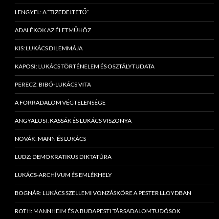
LENGYEL: A “TIZEDELTETŐ”
ADALÉKOK AZ ÉLETMŰHÖZ
KIS: LUKÁCS DILEMMÁJA
KAPOSI: LUKÁCS TÖRTÉNELEM ÉS OSZTÁLYTUDATA
PERECZ: BIBÓ-LUKÁCS VITA
A FORRADALOM VÉGTELENSÉGE
ANGYALOSI: KASSÁK ÉS LUKÁCS VISZONYA
NOVÁK: MANN ÉS LUKÁCS
LUDZ: DEMOKRATIKUS DIKTATÚRA
LUKÁCS-ARCHÍVUM ÉS EMLÉKHELY
BOGNÁR: LUKÁCS SZELLEMI VONZÁSKÖRE A PESTER LLOYDBAN
ROTH: MANNHEIM ÉS A BUDAPESTI TÁRSADALOMTUDÓSOK