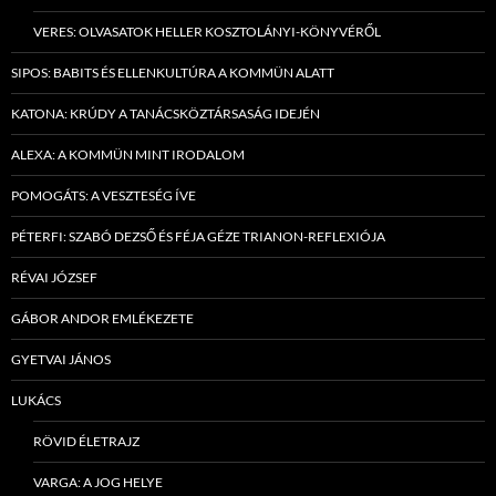
VERES: OLVASATOK HELLER KOSZTOLÁNYI-KÖNYVÉRŐL
SIPOS: BABITS ÉS ELLENKULTÚRA A KOMMÜN ALATT
KATONA: KRÚDY A TANÁCSKÖZTÁRSASÁG IDEJÉN
ALEXA: A KOMMÜN MINT IRODALOM
POMOGÁTS: A VESZTESÉG ÍVE
PÉTERFI: SZABÓ DEZSŐ ÉS FÉJA GÉZE TRIANON-REFLEXIÓJA
RÉVAI JÓZSEF
GÁBOR ANDOR EMLÉKEZETE
GYETVAI JÁNOS
LUKÁCS
RÖVID ÉLETRAJZ
VARGA: A JOG HELYE