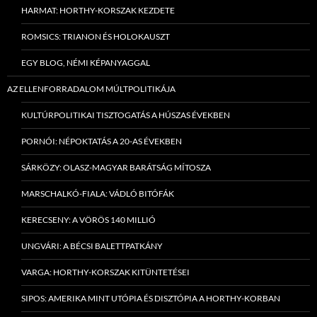
HARMAT: HORTHY-KORSZAK KEZDETE
ROMSICS: TRIANON ÉS HOLOKAUSZT
EGY BLOG, NÉMI KÉPANYAGGAL
AZ ELLENFORRADALOM MÚLTPOLITIKÁJA
KULTÚRPOLITIKAI TISZTOGATÁS A HÚSZAS ÉVEKBEN
PORNÓI: NÉPOKTATÁS A 20-AS ÉVEKBEN
SÁRKÖZY: OLASZ-MAGYAR BARÁTSÁG MÍTOSZA
MARSCHALKÓ-FIALA: VÁDLÓ BITÓFÁK
KERECSENY: A VÖRÖS 140 MILLIÓ
UNGVÁRI: A BÉCSI BALETTPATKÁNY
VARGA: HORTHY-KORSZAK KITÜNTETÉSEI
SIPOS: AMERIKA MINT UTÓPIA ÉS DISZTÓPIA A HORTHY-KORBAN