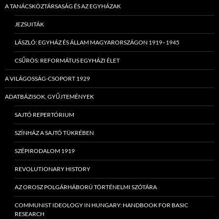
A TANÁCSKÖZTÁRSASÁG ÉS AZ EGYHÁZAK
JEZSUITÁK
LÁSZLÓ: EGYHÁZ ÉS ÁLLAM MAGYARORSZÁGON 1919–1945
CSŰRÖS: REFORMÁTUS EGYHÁZI ÉLET
A VILÁGOSSÁG-CSOPORT 1929
ADATBÁZISOK, GYŰJTEMÉNYEK
SAJTÓ REPERTÓRIUM
SZÍNHÁZ A SAJTÓ TÜKRÉBEN
SZÉPIRODALOM 1919
REVOLUTIONARY HISTORY
AZ OROSZ POLGÁRHÁBORÚ TÖRTÉNELMI SZÓTÁRA
COMMUNIST IDEOLOGY IN HUNGARY: HANDBOOK FOR BASIC
RESEARCH