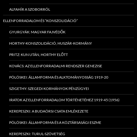
ALFAHÍR A SZOBORRÓL
ELLENFORRADALOM ÉS “KONSZOLIDÁCIÓ”
GYURGYÁK: MAGYAR FAJVÉDŐK
HORTHY-KONSZOLIDÁCIÓ, HUSZÁR-KORMÁNY
PRITZ: KUN UTÁN, HORTHY ELŐTT
KOVÁCS: AZ ELLENFORRADALMI RENDSZER GENEZISE
PÖLÖSKEI: ÁLLAMFORMA ÉS ALKTOMÁNYOSSÁG 1919-20
SZIGETHY: SZEGEDI KORMÁNYOK PÉNZÜGYEI
IRATOK AZ ELLENFORRADALOM TÖRTÉNETÉHEZ 1919-45 (1956)
KEREPESZKI: A BUDAÖRSI CSATA EMLÉKEZETE
PÖLÖSKEI: ÁLLAMFORMA ÉS A KÖZTÁRSASÁGI ESZME
KEREPESZKI: TURUL-SZÖVETSÉG