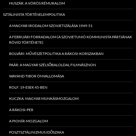
HUSZÁR: A VÖRÖS RÉMURALOM
SZTÁLINISTA TÖRTÉNELEMPOLITIKA
A MAGYAR IRODALOM SZOVJETIZÁLÁSA 1949-51
A FEBRUÁRI FORRADALOM (A SZOVJETUNIÓ KOMMUNISTA PÁRTJÁNAK
RÖVID TÖRTÉNETE)
BOLVÁRI: MŰVÉSZETPOLITIKA A RÁKOSI-KORSZAKBAN
PAÁR: A MAGYAR SZÉLSŐBALOLDAL FILMVÁSZNON
WAYAND TIBOR ÖNVALLOMÁSA
ROLF: 19-ESEK 45-BEN
KUCZKA: MAGYAR MUNKÁSMOZGALOM
A RÁKOSI-PER
A PIONÍR-MOZGALOM
POSZTSZTÁLINIZMUS IDŐSZAKA