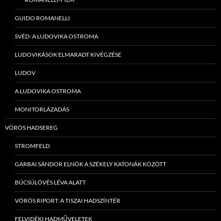
GUIDO ROMANELLI
SVÉD: A LUDOVIKA OSTROMA
LUDOVIKÁSOK ELMARADT KIVÉGZÉSE
LUDOV
A LUDOVIKA OSTROMA
MONITORLÁZADÁS
VÖRÖS HADSEREG
STROMFELD
GARBAI SÁNDOR ELNÖK A SZÉKELY KATONÁK KÖZÖTT
BÚCSÚLÖVÉS LÉVA ALATT
VÖRÖS RIPORT: A TISZAI HADSZÍNTÉR
FELVIDÉKI HADMŰVELETEK