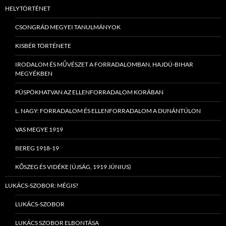
HELYTÖRTÉNET
CSONGRÁD MEGYEI TANULMÁNYOK
KISBÉR TÖRTÉNETE
IRODALOM ÉS MŰVÉSZET A FORRADALOMBAN, HAJDÚ-BIHAR
MEGYÉKBEN
PÜSPÖKHATVAN AZ ELLENFORRADALOM KORÁBAN
L. NAGY: FORRADALOM ÉS ELLENFORRADALOM A DUNÁNTÚLON
VAS MEGYE 1919
BEREG 1918-19
KŐSZEG ÉS VIDÉKE (ÚJSÁG, 1919 JÚNIUS)
LUKÁCS-SZOBOR: MÉGIS?
LUKÁCS-SZOBOR
LUKÁCS SZOBOR ELBONTÁSA