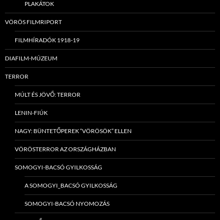
PLAKÁTOK
VÖRÖS FILMRIPORT
FILMHÍRADÓK 1918-19
DIAFILM-MÚZEUM
TERROR
MÚLT ÉS JÖVŐ: TERROR
LENIN-FIÚK
NAGY: BÜNTETŐPEREK “VÖRÖSÖK” ELLEN
VÖRÖSTERROR AZ ORSZÁGHÁZBAN
SOMOGYI-BACSÓ GYILKOSSÁG
A SOMOGYI_BACSÓ GYILKOSSÁG
SOMOGYI-BACSÓ NYOMOZÁS