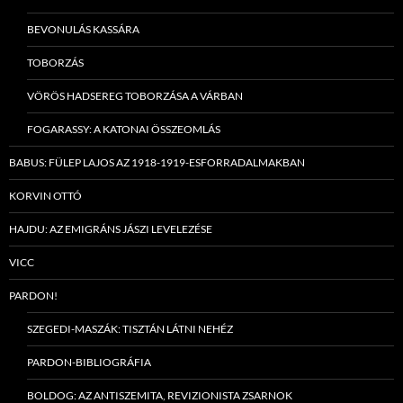
BEVONULÁS KASSÁRA
TOBORZÁS
VÖRÖS HADSEREG TOBORZÁSA A VÁRBAN
FOGARASSY: A KATONAI ÖSSZEOMLÁS
BABUS: FÜLEP LAJOS AZ 1918-1919-ESFORRADALMAKBAN
KORVIN OTTÓ
HAJDU: AZ EMIGRÁNS JÁSZI LEVELEZÉSE
VICC
PARDON!
SZEGEDI-MASZÁK: TISZTÁN LÁTNI NEHÉZ
PARDON-BIBLIOGRÁFIA
BOLDOG: AZ ANTISZEMITA, REVIZIONISTA ZSARNOK