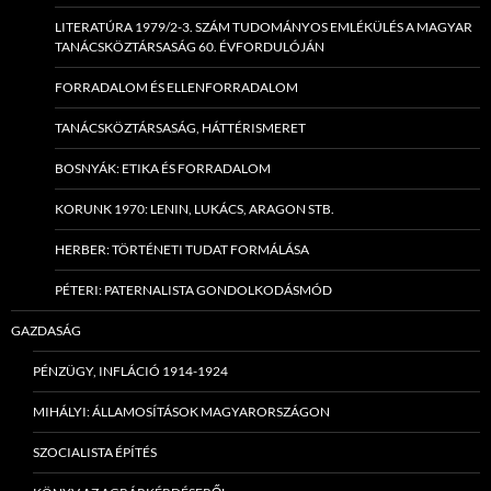
LITERATÚRA 1979/2-3. SZÁM TUDOMÁNYOS EMLÉKÜLÉS A MAGYAR
TANÁCSKÖZTÁRSASÁG 60. ÉVFORDULÓJÁN
FORRADALOM ÉS ELLENFORRADALOM
TANÁCSKÖZTÁRSASÁG, HÁTTÉRISMERET
BOSNYÁK: ETIKA ÉS FORRADALOM
KORUNK 1970: LENIN, LUKÁCS, ARAGON STB.
HERBER: TÖRTÉNETI TUDAT FORMÁLÁSA
PÉTERI: PATERNALISTA GONDOLKODÁSMÓD
GAZDASÁG
PÉNZÜGY, INFLÁCIÓ 1914-1924
MIHÁLYI: ÁLLAMOSÍTÁSOK MAGYARORSZÁGON
SZOCIALISTA ÉPÍTÉS