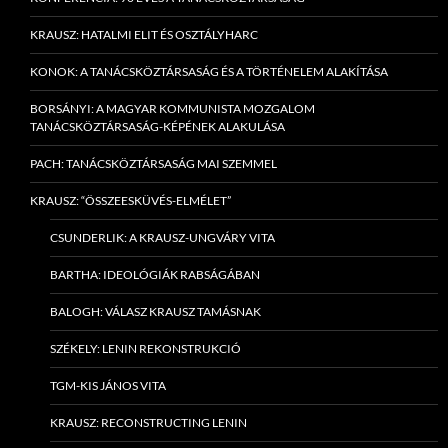
KRAUSZ: HATALMI ELIT ÉS OSZTÁLYHARC
KONOK: A TANÁCSKÖZTÁRSASÁG ÉS A TÖRTÉNELEM ALAKÍTÁSA
BORSÁNYI: A MAGYAR KOMMUNISTA MOZGALOM
TANÁCSKÖZTÁRSASÁG-KÉPÉNEK ALAKULÁSA
PACH: TANÁCSKÖZTÁRSASÁG MAI SZEMMEL
KRAUSZ: “ÖSSZEESKÜVÉS-ELMÉLET”
CSUNDERLIK: A KRAUSZ-UNGVÁRY VITA
BARTHA: IDEOLÓGIÁK RABSÁGÁBAN
BALOGH: VÁLASZ KRAUSZ TAMÁSNAK
SZÉKELY: LENIN REKONSTRUKCIÓ
TGM-KIS JÁNOS VITA
KRAUSZ: RECONSTRUCTING LENIN