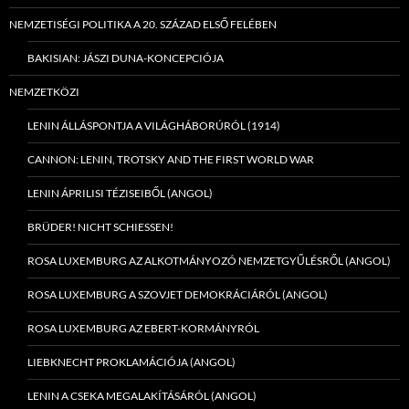
NEMZETISÉGI POLITIKA A 20. SZÁZAD ELSŐ FELÉBEN
BAKISIAN: JÁSZI DUNA-KONCEPCIÓJA
NEMZETKÖZI
LENIN ÁLLÁSPONTJA A VILÁGHÁBORÚRÓL (1914)
CANNON: LENIN, TROTSKY AND THE FIRST WORLD WAR
LENIN ÁPRILISI TÉZISEIBŐL (ANGOL)
BRÜDER! NICHT SCHIESSEN!
ROSA LUXEMBURG AZ ALKOTMÁNYOZÓ NEMZETGYŰLÉSRŐL (ANGOL)
ROSA LUXEMBURG A SZOVJET DEMOKRÁCIÁRÓL (ANGOL)
ROSA LUXEMBURG AZ EBERT-KORMÁNYRÓL
LIEBKNECHT PROKLAMÁCIÓJA (ANGOL)
LENIN A CSEKA MEGALAKÍTÁSÁRÓL (ANGOL)