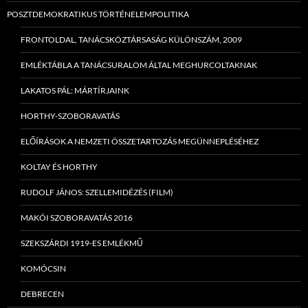
POSZTDEMOKRATIKUS TÖRTÉNELEMPOLITIKA
FRONTOLDAL, TANÁCSKÖZTÁRSASÁG KÜLÖNSZÁM, 2009
EMLÉKTÁBLA A TANÁCSURALOM ÁLTAL MEGHURCOLTAKNAK
LAKATOS PÁL: MÁRTÍRJAINK
HORTHY-SZOBORAVATÁS
ELŐÍRÁSOK A NEMZETI ÖSSZETARTOZÁS MEGÜNNEPLÉSÉHEZ
KOLTAY ÉS HORTHY
RUDOLF JÁNOS: SZELLEMIDÉZÉS (FILM)
MAKÓI SZOBORAVATÁS 2016
SZEKSZÁRDI 1919-ES EMLÉKMŰ
KOMÓCSIN
DEBRECEN