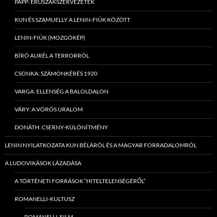
PAPP: ERŐSZAKSZERVEZETEK
KUN ÉS SZAMUELLY A LENIN-FIÚK KÖZÖTT
LENIN-FIÚK (MOZGÓKÉP)
BÍRÓ AURÉL A TERRORRÓL
CSONKA: SZÁMONKÉRÉS 1920
VARGA: ELLENSÉG A BALOLDALON
VÁRY: A VÖRÖS URALOM
DONÁTH: CSERNY-KÜLÖNÍTMÉNY
LENIN NYILATKOZATA KUN BÉLÁRÓL ÉS A MAGYAR FORRADALOMRÓL
A LUDOVIKÁSOK LÁZADÁSA
A TÖRTÉNETI FORRÁSOK “HITELTELENSÉGÉRŐL”
ROMANELLI-KULTUSZ
ROMANELLI-FILM