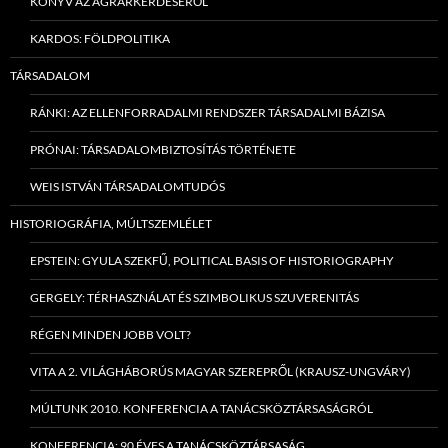
KÖNYV AZ AGRÁRKÉRDÉSERŐL
KARDOS: FÖLDPOLITIKA
TÁRSADALOM
RÁNKI: AZ ELLENFORRADALMI RENDSZER TÁRSADALMI BÁZISA
PRÓNAI: TÁRSADALOMBIZTOSÍTÁS TÖRTÉNETE
WEIS ISTVÁN TÁRSADALOMTUDÓS
HISTORIOGRÁFIA, MÚLTSZEMLÉLET
EPSTEIN: GYULA SZEKFŰ, POLITICAL BASIS OF HISTORIOGRAPHY
GERGELY: TÉRHASZNÁLAT ÉS SZIMBOLIKUS SZUVERENITÁS
RÉGEN MINDEN JOBB VOLT?
VITA A 2. VILÁGHÁBORÚS MAGYAR SZEREPRŐL (KRAUSZ-UNGVÁRY)
MÚLTUNK 2010. KONFERENCIA A TANÁCSKÖZTÁRSASÁGRÓL
KONFERENCIA: 90 ÉVES A TANÁCSKÖZTÁRSASÁG