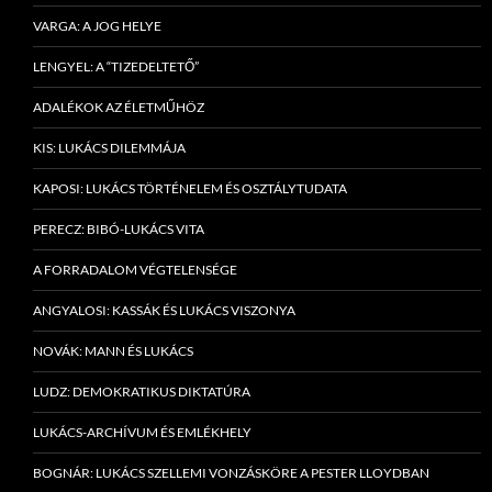
VARGA: A JOG HELYE
LENGYEL: A “TIZEDELTETŐ”
ADALÉKOK AZ ÉLETMŰHÖZ
KIS: LUKÁCS DILEMMÁJA
KAPOSI: LUKÁCS TÖRTÉNELEM ÉS OSZTÁLYTUDATA
PERECZ: BIBÓ-LUKÁCS VITA
A FORRADALOM VÉGTELENSÉGE
ANGYALOSI: KASSÁK ÉS LUKÁCS VISZONYA
NOVÁK: MANN ÉS LUKÁCS
LUDZ: DEMOKRATIKUS DIKTATÚRA
LUKÁCS-ARCHÍVUM ÉS EMLÉKHELY
BOGNÁR: LUKÁCS SZELLEMI VONZÁSKÖRE A PESTER LLOYDBAN