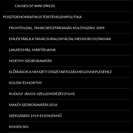
CAUSES OF WWI (PREZI)
POSZTDEMOKRATIKUS TÖRTÉNELEMPOLITIKA
FRONTOLDAL, TANÁCSKÖZTÁRSASÁG KÜLÖNSZÁM, 2009
EMLÉKTÁBLA A TANÁCSURALOM ÁLTAL MEGHURCOLTAKNAK
LAKATOS PÁL: MÁRTÍRJAINK
HORTHY-SZOBORAVATÁS
ELŐÍRÁSOK A NEMZETI ÖSSZETARTOZÁS MEGÜNNEPLÉSÉHEZ
KOLTAY ÉS HORTHY
RUDOLF JÁNOS: SZELLEMIDÉZÉS (FILM)
MAKÓI SZOBORAVATÁS 2016
SZEKSZÁRDI 1919-ES EMLÉKMŰ
KOMÓCSIN