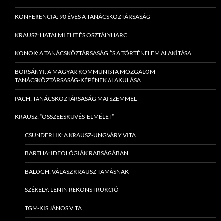
KONFERENCIA: 90 ÉVES A TANÁCSKÖZTÁRSASÁG
KRAUSZ: HATALMI ELIT ÉS OSZTÁLYHARC
KONOK: A TANÁCSKÖZTÁRSASÁG ÉS A TÖRTÉNELEM ALAKÍTÁSA
BORSÁNYI: A MAGYAR KOMMUNISTA MOZGALOM
TANÁCSKÖZTÁRSASÁG-KÉPÉNEK ALAKULÁSA
PACH: TANÁCSKÖZTÁRSASÁG MAI SZEMMEL
KRAUSZ: “ÖSSZEESKÜVÉS-ELMÉLET”
CSUNDERLIK: A KRAUSZ-UNGVÁRY VITA
BARTHA: IDEOLÓGIÁK RABSÁGÁBAN
BALOGH: VÁLASZ KRAUSZ TAMÁSNAK
SZÉKELY: LENIN REKONSTRUKCIÓ
TGM-KIS JÁNOS VITA