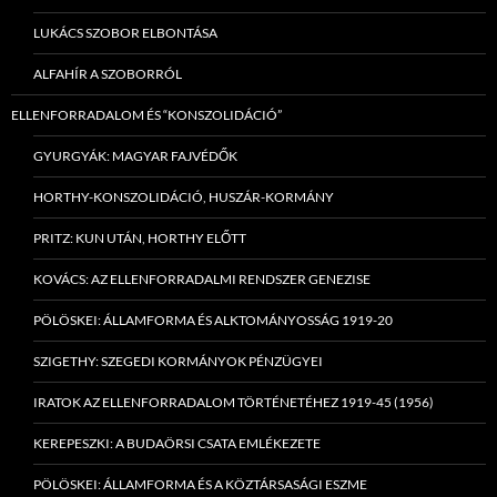
LUKÁCS SZOBOR ELBONTÁSA
ALFAHÍR A SZOBORRÓL
ELLENFORRADALOM ÉS “KONSZOLIDÁCIÓ”
GYURGYÁK: MAGYAR FAJVÉDŐK
HORTHY-KONSZOLIDÁCIÓ, HUSZÁR-KORMÁNY
PRITZ: KUN UTÁN, HORTHY ELŐTT
KOVÁCS: AZ ELLENFORRADALMI RENDSZER GENEZISE
PÖLÖSKEI: ÁLLAMFORMA ÉS ALKTOMÁNYOSSÁG 1919-20
SZIGETHY: SZEGEDI KORMÁNYOK PÉNZÜGYEI
IRATOK AZ ELLENFORRADALOM TÖRTÉNETÉHEZ 1919-45 (1956)
KEREPESZKI: A BUDAÖRSI CSATA EMLÉKEZETE
PÖLÖSKEI: ÁLLAMFORMA ÉS A KÖZTÁRSASÁGI ESZME