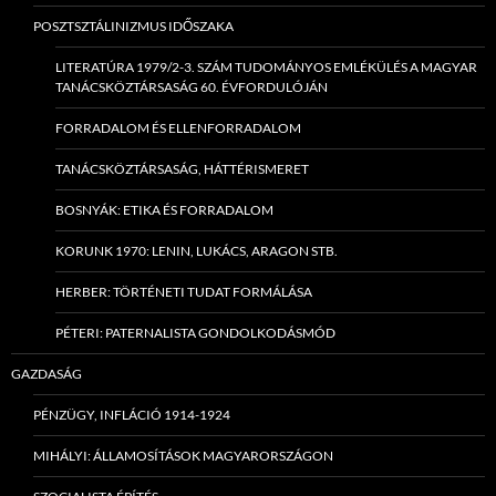
POSZTSZTÁLINIZMUS IDŐSZAKA
LITERATÚRA 1979/2-3. SZÁM TUDOMÁNYOS EMLÉKÜLÉS A MAGYAR
TANÁCSKÖZTÁRSASÁG 60. ÉVFORDULÓJÁN
FORRADALOM ÉS ELLENFORRADALOM
TANÁCSKÖZTÁRSASÁG, HÁTTÉRISMERET
BOSNYÁK: ETIKA ÉS FORRADALOM
KORUNK 1970: LENIN, LUKÁCS, ARAGON STB.
HERBER: TÖRTÉNETI TUDAT FORMÁLÁSA
PÉTERI: PATERNALISTA GONDOLKODÁSMÓD
GAZDASÁG
PÉNZÜGY, INFLÁCIÓ 1914-1924
MIHÁLYI: ÁLLAMOSÍTÁSOK MAGYARORSZÁGON