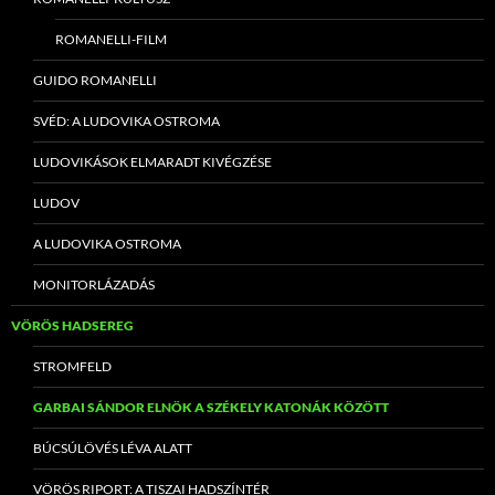
ROMANELLI-FILM
GUIDO ROMANELLI
SVÉD: A LUDOVIKA OSTROMA
LUDOVIKÁSOK ELMARADT KIVÉGZÉSE
LUDOV
A LUDOVIKA OSTROMA
MONITORLÁZADÁS
VÖRÖS HADSEREG
STROMFELD
GARBAI SÁNDOR ELNÖK A SZÉKELY KATONÁK KÖZÖTT
BÚCSÚLÖVÉS LÉVA ALATT
VÖRÖS RIPORT: A TISZAI HADSZÍNTÉR