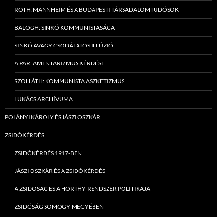
ROTH: MANNHEIM ÉS A BUDAPESTI TÁRSADALOMTUDÓSOK
BALOGH: SINKÓ KOMMUNISTASÁGA
SINKÓ AVAGY CSODÁLATOS ILLÚZIÓ
A PARLAMENTARIZMUS KÉRDÉSE
SZOLLÁTH: KOMMUNISTA ASZKETIZMUS
LUKÁCS ARCHÍVUMA
POLÁNYI KÁROLY ÉS JÁSZI OSZKÁR
ZSIDÓKÉRDÉS
ZSIDÓKÉRDÉS 1917-BEN
JÁSZI OSZKÁR ÉS A ZSIDÓKÉRDÉS
A ZSIDÓSÁG ÉS A HORTHY-RENDSZER POLITIKÁJA
ZSIDÓSÁG SOMOGY-MEGYÉBEN