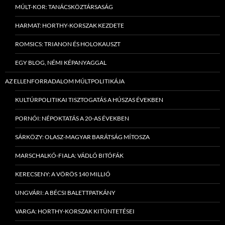
MÚLT-KOR: TANÁCSKÖZTÁRSASÁG
HARMAT: HORTHY-KORSZAK KEZDETE
ROMSICS: TRIANON ÉS HOLOKAUSZT
EGY BLOG, NÉMI KÉPANYAGGAL
AZ ELLENFORRADALOM MÚLTPOLITIKÁJA
KULTÚRPOLITIKAI TISZTOGATÁS A HÚSZAS ÉVEKBEN
PORNÓI: NÉPOKTATÁS A 20-AS ÉVEKBEN
SÁRKÖZY: OLASZ-MAGYAR BARÁTSÁG MÍTOSZA
MARSCHALKÓ-FIALA: VÁDLÓ BITÓFÁK
KERECSENY: A VÖRÖS 140 MILLIÓ
UNGVÁRI: A BÉCSI BALETTPATKÁNY
VARGA: HORTHY-KORSZAK KITÜNTETÉSEI