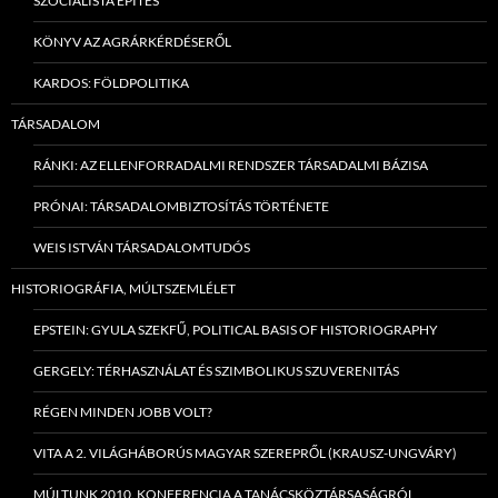
SZOCIALISTA ÉPÍTÉS
KÖNYV AZ AGRÁRKÉRDÉSERŐL
KARDOS: FÖLDPOLITIKA
TÁRSADALOM
RÁNKI: AZ ELLENFORRADALMI RENDSZER TÁRSADALMI BÁZISA
PRÓNAI: TÁRSADALOMBIZTOSÍTÁS TÖRTÉNETE
WEIS ISTVÁN TÁRSADALOMTUDÓS
HISTORIOGRÁFIA, MÚLTSZEMLÉLET
EPSTEIN: GYULA SZEKFŰ, POLITICAL BASIS OF HISTORIOGRAPHY
GERGELY: TÉRHASZNÁLAT ÉS SZIMBOLIKUS SZUVERENITÁS
RÉGEN MINDEN JOBB VOLT?
VITA A 2. VILÁGHÁBORÚS MAGYAR SZEREPRŐL (KRAUSZ-UNGVÁRY)
MÚLTUNK 2010. KONFERENCIA A TANÁCSKÖZTÁRSASÁGRÓL