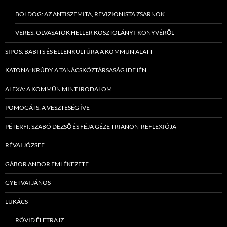
BOLDOG: AZ ANTISZEMITA, REVIZIONISTA ZSARNOK
VERES: OLVASATOK HELLER KOSZTOLÁNYI-KÖNYVÉRŐL
SIPOS: BABITS ÉS ELLENKULTÚRA A KOMMÜN ALATT
KATONA: KRÚDY A TANÁCSKÖZTÁRSASÁG IDEJÉN
ALEXA: A KOMMÜN MINT IRODALOM
POMOGÁTS: A VESZTESÉG ÍVE
PÉTERFI: SZABÓ DEZSŐ ÉS FÉJA GÉZE TRIANON-REFLEXIÓJA
RÉVAI JÓZSEF
GÁBOR ANDOR EMLÉKEZETE
GYETVAI JÁNOS
LUKÁCS
RÖVID ÉLETRAJZ