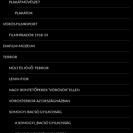
PLAKÁTMŰVÉSZET
PLAKÁTOK
VÖRÖS FILMRIPORT
FILMHÍRADÓK 1918-19
DIAFILM-MÚZEUM
TERROR
MÚLT ÉS JÖVŐ: TERROR
LENIN-FIÚK
NAGY: BÜNTETŐPEREK “VÖRÖSÖK” ELLEN
VÖRÖSTERROR AZ ORSZÁGHÁZBAN
SOMOGYI-BACSÓ GYILKOSSÁG
A SOMOGYI_BACSÓ GYILKOSSÁG