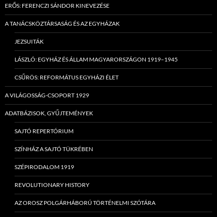
ERŐS: FERENCZI SÁNDOR KINEVEZÉSE
A TANÁCSKÖZTÁRSASÁG ÉS AZ EGYHÁZAK
JEZSUITÁK
LÁSZLÓ: EGYHÁZ ÉS ÁLLAM MAGYARORSZÁGON 1919–1945
CSŰRÖS: REFORMÁTUS EGYHÁZI ÉLET
A VILÁGOSSÁG-CSOPORT 1929
ADATBÁZISOK, GYŰJTEMÉNYEK
SAJTÓ REPERTÓRIUM
SZÍNHÁZ A SAJTÓ TÜKRÉBEN
SZÉPIRODALOM 1919
REVOLUTIONARY HISTORY
AZ OROSZ POLGÁRHÁBORÚ TÖRTÉNELMI SZÓTÁRA