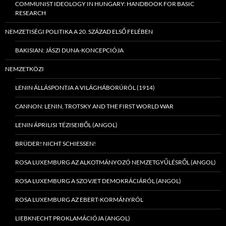
COMMUNIST IDEOLOGY IN HUNGARY: HANDBOOK FOR BASIC
RESEARCH
NEMZETISÉGI POLITIKA A 20. SZÁZAD ELSŐ FELÉBEN
BAKISIAN: JÁSZI DUNA-KONCEPCIÓJA
NEMZETKÖZI
LENIN ÁLLÁSPONTJA A VILÁGHÁBORÚRÓL (1914)
CANNON: LENIN, TROTSKY AND THE FIRST WORLD WAR
LENIN ÁPRILISI TÉZISEIBŐL (ANGOL)
BRÜDER! NICHT SCHIESSEN!
ROSA LUXEMBURG AZ ALKOTMÁNYOZÓ NEMZETGYŰLÉSRŐL (ANGOL)
ROSA LUXEMBURG A SZOVJET DEMOKRÁCIÁRÓL (ANGOL)
ROSA LUXEMBURG AZ EBERT-KORMÁNYRÓL
LIEBKNECHT PROKLAMÁCIÓJA (ANGOL)