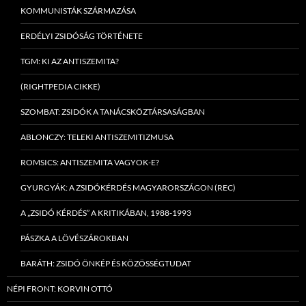
KOMMUNISTÁK SZÁRMAZÁSA
ERDÉLYI ZSIDÓSÁG TÖRTÉNETE
TGM: KI AZ ANTISZEMITA?
(RIGHTPEDIA CIKKE)
SZOMBAT: ZSIDÓK A TANÁCSKÖZTÁRSASÁGBAN
ABLONCZY: TELEKI ANTISZEMITIZMUSA
ROMSICS: ANTISZEMITA VAGYOK-E?
GYURGYÁK: A ZSIDÓKÉRDÉS MAGYARORSZÁGON (REC)
A „ZSIDÓ KÉRDÉS” A KRITIKÁBAN, 1988-1993
PÁSZKA A LÖVÉSZÁROKBAN
BARÁTH: ZSIDÓ ÖNKÉP ÉS KÖZÖSSÉGTUDAT
NÉPI FRONT: KORVIN OTTÓ