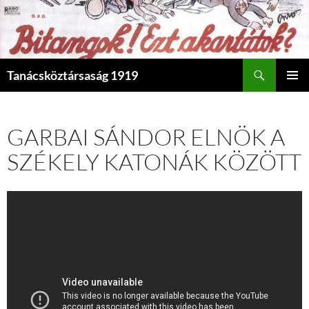
Search
Tanácsköztársaság 1919
SKIP
PRIMAR
TO
MENU
CONTENT
GARBAI SÁNDOR ELNÖK A
SZÉKELY KATONÁK KÖZÖTT