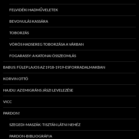
FELVIDÉKI HADMŰVELETEK
BEVONULÁS KASSÁRA
TOBORZÁS
VÖRÖS HADSEREG TOBORZÁSA A VÁRBAN
FOGARASSY: A KATONAI ÖSSZEOMLÁS
BABUS: FÜLEP LAJOS AZ 1918-1919-ESFORRADALMAKBAN
KORVIN OTTÓ
HAJDU: AZ EMIGRÁNS JÁSZI LEVELEZÉSE
VICC
PARDON!
SZEGEDI-MASZÁK: TISZTÁN LÁTNI NEHÉZ
PARDON-BIBLIOGRÁFIA