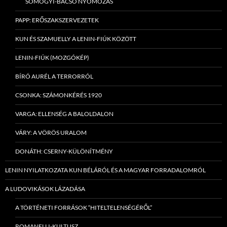
SOMOGYI-BACSÓ NYOMOZÁS
PAPP: ERŐSZAKSZERVEZETEK
KUN ÉS SZAMUELLY A LENIN-FIÚK KÖZÖTT
LENIN-FIÚK (MOZGÓKÉP)
BÍRÓ AURÉL A TERRORRÓL
CSONKA: SZÁMONKÉRÉS 1920
VARGA: ELLENSÉG A BALOLDALON
VÁRY: A VÖRÖS URALOM
DONÁTH: CSERNY-KÜLÖNÍTMÉNY
LENIN NYILATKOZATA KUN BÉLÁRÓL ÉS A MAGYAR FORRADALOMRÓL
A LUDOVIKÁSOK LÁZADÁSA
A TÖRTÉNETI FORRÁSOK “HITELTELENSÉGÉRŐL”
ROMANELLI-KULTUSZ