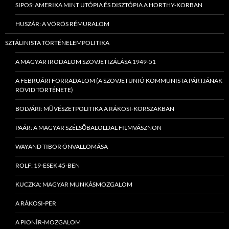
SIPOS: AMERIKA MINT UTÓPIA ÉS DISZTÓPIA A HORTHY-KORBAN
HUSZÁR: A VÖRÖS RÉMURALOM
SZTÁLINISTA TÖRTÉNELEMPOLITIKA
A MAGYAR IRODALOM SZOVJETIZÁLÁSA 1949-51
A FEBRUÁRI FORRADALOM (A SZOVJETUNIÓ KOMMUNISTA PÁRTJÁNAK
RÖVID TÖRTÉNETE)
BOLVÁRI: MŰVÉSZETPOLITIKA A RÁKOSI-KORSZAKBAN
PAÁR: A MAGYAR SZÉLSŐBALOLDAL FILMVÁSZNON
WAYAND TIBOR ÖNVALLOMÁSA
ROLF: 19-ESEK 45-BEN
KUCZKA: MAGYAR MUNKÁSMOZGALOM
A RÁKOSI-PER
A PIONÍR-MOZGALOM