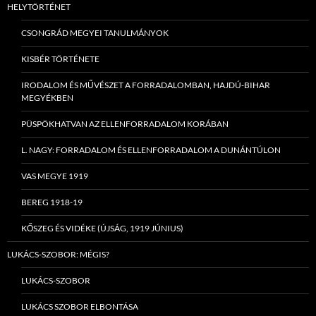
HELYTÖRTÉNET
CSONGRÁD MEGYEI TANULMÁNYOK
KISBÉR TÖRTÉNETE
IRODALOM ÉS MŰVÉSZET A FORRADALOMBAN, HAJDÚ-BIHAR
MEGYÉKBEN
PÜSPÖKHATVAN AZ ELLENFORRADALOM KORÁBAN
L. NAGY: FORRADALOM ÉS ELLENFORRADALOM A DUNÁNTÚLON
VAS MEGYE 1919
BEREG 1918-19
KŐSZEG ÉS VIDÉKE (ÚJSÁG, 1919 JÚNIUS)
LUKÁCS-SZOBOR: MÉGIS?
LUKÁCS-SZOBOR
LUKÁCS SZOBOR ELBONTÁSA