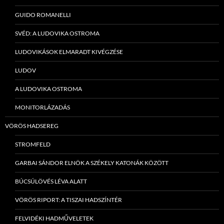
GUIDO ROMANELLI
SVÉD: A LUDOVIKA OSTROMA
LUDOVIKÁSOK ELMARADT KIVÉGZÉSE
LUDOV
A LUDOVIKA OSTROMA
MONITORLÁZADÁS
VÖRÖS HADSEREG
STROMFELD
GARBAI SÁNDOR ELNÖK A SZÉKELY KATONÁK KÖZÖTT
BÚCSÚLÖVÉS LÉVA ALATT
VÖRÖS RIPORT: A TISZAI HADSZÍNTÉR
FELVIDÉKI HADMŰVELETEK