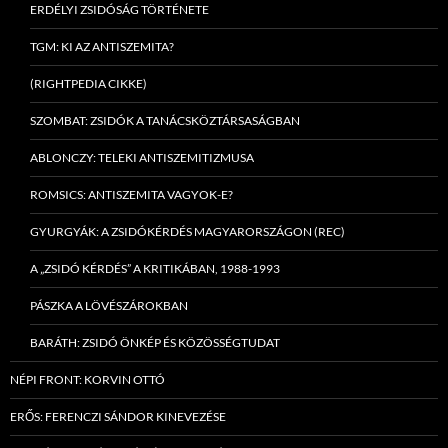
ERDÉLYI ZSIDÓSÁG TÖRTÉNETE
TGM: KI AZ ANTISZEMITA?
(RIGHTPEDIA CIKKE)
SZOMBAT: ZSIDÓK A TANÁCSKÖZTÁRSASÁGBAN
ABLONCZY: TELEKI ANTISZEMITIZMUSA
ROMSICS: ANTISZEMITA VAGYOK-E?
GYURGYÁK: A ZSIDÓKÉRDÉS MAGYARORSZÁGON (REC)
A „ZSIDÓ KÉRDÉS” A KRITIKÁBAN, 1988-1993
PÁSZKA A LÖVÉSZÁROKBAN
BARÁTH: ZSIDÓ ÖNKÉP ÉS KÖZÖSSÉGTUDAT
NÉPI FRONT: KORVIN OTTÓ
ERŐS: FERENCZI SÁNDOR KINEVEZÉSE