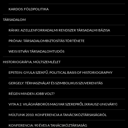
KARDOS: FÖLDPOLITIKA
TÁRSADALOM
RÁNKI: AZ ELLENFORRADALMI RENDSZER TÁRSADALMI BÁZISA
PRÓNAI: TÁRSADALOMBIZTOSÍTÁS TÖRTÉNETE
WEIS ISTVÁN TÁRSADALOMTUDÓS
HISTORIOGRÁFIA, MÚLTSZEMLÉLET
EPSTEIN: GYULA SZEKFŰ, POLITICAL BASIS OF HISTORIOGRAPHY
GERGELY: TÉRHASZNÁLAT ÉS SZIMBOLIKUS SZUVERENITÁS
RÉGEN MINDEN JOBB VOLT?
VITA A 2. VILÁGHÁBORÚS MAGYAR SZEREPRŐL (KRAUSZ-UNGVÁRY)
MÚLTUNK 2010. KONFERENCIA A TANÁCSKÖZTÁRSASÁGRÓL
KONFERENCIA: 90 ÉVES A TANÁCSKÖZTÁRSASÁG