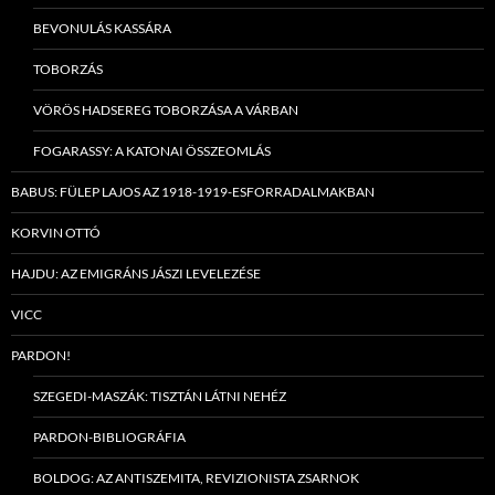
BEVONULÁS KASSÁRA
TOBORZÁS
VÖRÖS HADSEREG TOBORZÁSA A VÁRBAN
FOGARASSY: A KATONAI ÖSSZEOMLÁS
BABUS: FÜLEP LAJOS AZ 1918-1919-ESFORRADALMAKBAN
KORVIN OTTÓ
HAJDU: AZ EMIGRÁNS JÁSZI LEVELEZÉSE
VICC
PARDON!
SZEGEDI-MASZÁK: TISZTÁN LÁTNI NEHÉZ
PARDON-BIBLIOGRÁFIA
BOLDOG: AZ ANTISZEMITA, REVIZIONISTA ZSARNOK