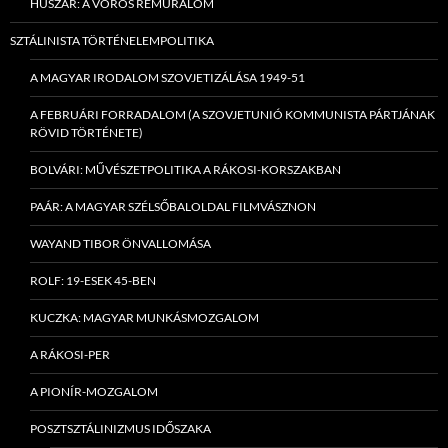
HUSZÁR: A VÖRÖS RÉMURALOM
SZTÁLINISTA TÖRTÉNELEMPOLITIKA
A MAGYAR IRODALOM SZOVJETIZÁLÁSA 1949-51
A FEBRUÁRI FORRADALOM (A SZOVJETUNIÓ KOMMUNISTA PÁRTJÁNAK
RÖVID TÖRTÉNETE)
BOLVÁRI: MŰVÉSZETPOLITIKA A RÁKOSI-KORSZAKBAN
PAÁR: A MAGYAR SZÉLSŐBALOLDAL FILMVÁSZNON
WAYAND TIBOR ÖNVALLOMÁSA
ROLF: 19-ESEK 45-BEN
KUCZKA: MAGYAR MUNKÁSMOZGALOM
A RÁKOSI-PER
A PIONÍR-MOZGALOM
POSZTSZTÁLINIZMUS IDŐSZAKA