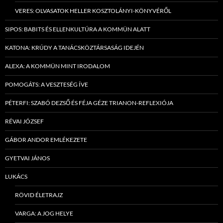
VERES: OLVASATOK HELLER KOSZTOLÁNYI-KÖNYVÉRŐL
SIPOS: BABITS ÉS ELLENKULTÚRA A KOMMÜN ALATT
KATONA: KRÚDY A TANÁCSKÖZTÁRSASÁG IDEJÉN
ALEXA: A KOMMÜN MINT IRODALOM
POMOGÁTS: A VESZTESÉG ÍVE
PÉTERFI: SZABÓ DEZSŐ ÉS FÉJA GÉZE TRIANON-REFLEXIÓJA
RÉVAI JÓZSEF
GÁBOR ANDOR EMLÉKEZETE
GYETVAI JÁNOS
LUKÁCS
RÖVID ÉLETRAJZ
VARGA: A JOG HELYE