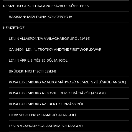
NEMZETISÉGI POLITIKA A 20. SZÁZAD ELSŐ FELÉBEN
BAKISIAN: JÁSZI DUNA-KONCEPCIÓJA
NEMZETKÖZI
LENIN ÁLLÁSPONTJA A VILÁGHÁBORÚRÓL (1914)
CANNON: LENIN, TROTSKY AND THE FIRST WORLD WAR
LENIN ÁPRILISI TÉZISEIBŐL (ANGOL)
BRÜDER! NICHT SCHIESSEN!
ROSA LUXEMBURG AZ ALKOTMÁNYOZÓ NEMZETGYŰLÉSRŐL (ANGOL)
ROSA LUXEMBURG A SZOVJET DEMOKRÁCIÁRÓL (ANGOL)
ROSA LUXEMBURG AZ EBERT-KORMÁNYRÓL
LIEBKNECHT PROKLAMÁCIÓJA (ANGOL)
LENIN A CSEKA MEGALAKÍTÁSÁRÓL (ANGOL)