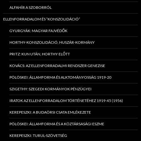
ALFAHÍR A SZOBORRÓL
ELLENFORRADALOM ÉS “KONSZOLIDÁCIÓ”
GYURGYÁK: MAGYAR FAJVÉDŐK
HORTHY-KONSZOLIDÁCIÓ, HUSZÁR-KORMÁNY
PRITZ: KUN UTÁN, HORTHY ELŐTT
KOVÁCS: AZ ELLENFORRADALMI RENDSZER GENEZISE
PÖLÖSKEI: ÁLLAMFORMA ÉS ALKTOMÁNYOSSÁG 1919-20
SZIGETHY: SZEGEDI KORMÁNYOK PÉNZÜGYEI
IRATOK AZ ELLENFORRADALOM TÖRTÉNETÉHEZ 1919-45 (1956)
KEREPESZKI: A BUDAÖRSI CSATA EMLÉKEZETE
PÖLÖSKEI: ÁLLAMFORMA ÉS A KÖZTÁRSASÁGI ESZME
KEREPESZKI: TURUL-SZÖVETSÉG