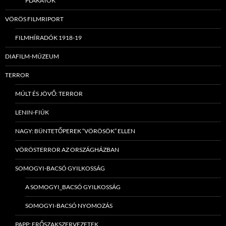
PLAKÁTOK
VÖRÖS FILMRIPORT
FILMHÍRADÓK 1918-19
DIAFILM-MÚZEUM
TERROR
MÚLT ÉS JÖVŐ: TERROR
LENIN-FIÚK
NAGY: BÜNTETŐPEREK “VÖRÖSÖK” ELLEN
VÖRÖSTERROR AZ ORSZÁGHÁZBAN
SOMOGYI-BACSÓ GYILKOSSÁG
A SOMOGYI_BACSÓ GYILKOSSÁG
SOMOGYI-BACSÓ NYOMOZÁS
PAPP: ERŐSZAKSZERVEZETEK