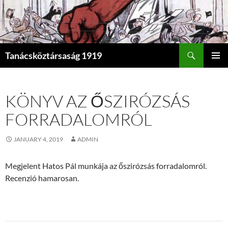
Search
Tanácsköztársaság 1919
SKIP
PRIMAR
TO
MENU
CONTENT
KÖNYV AZ ŐSZIRÓZSÁS
FORRADALOMRÓL
JANUARY 4, 2019
ADMIN
Megjelent Hatos Pál munkája az őszirózsás forradalomról.
Recenzió hamarosan.