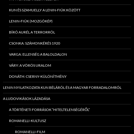
KUN ÉS SZAMUELLY A LENIN-FIÚK KÖZÖTT
LENIN-FIÚK (MOZGÓKÉP)
BÍRÓ AURÉL A TERRORRÓL
CSONKA: SZÁMONKÉRÉS 1920
VARGA: ELLENSÉG A BALOLDALON
VÁRY: A VÖRÖS URALOM
DONÁTH: CSERNY-KÜLÖNÍTMÉNY
LENIN NYILATKOZATA KUN BÉLÁRÓL ÉS A MAGYAR FORRADALOMRÓL
A LUDOVIKÁSOK LÁZADÁSA
A TÖRTÉNETI FORRÁSOK “HITELTELENSÉGÉRŐL”
ROMANELLI-KULTUSZ
ROMANELLI-FILM