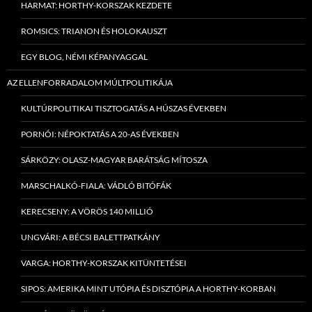
HARMAT: HORTHY-KORSZAK KEZDETE
ROMSICS: TRIANON ÉS HOLOKAUSZT
EGY BLOG, NÉMI KÉPANYAGGAL
AZ ELLENFORRADALOM MÚLTPOLITIKÁJA
KULTÚRPOLITIKAI TISZTOGATÁS A HÚSZAS ÉVEKBEN
PORNÓI: NÉPOKTATÁS A 20-AS ÉVEKBEN
SÁRKÖZY: OLASZ-MAGYAR BARÁTSÁG MÍTOSZA
MARSCHALKÓ-FIALA: VÁDLÓ BITÓFÁK
KERECSENY: A VÖRÖS 140 MILLIÓ
UNGVÁRI: A BÉCSI BALETTPATKÁNY
VARGA: HORTHY-KORSZAK KITÜNTETÉSEI
SIPOS: AMERIKA MINT UTÓPIA ÉS DISZTÓPIA A HORTHY-KORBAN