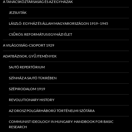
A TANÁCSKÖZTÁRSASÁG ÉS AZ EGYHÁZAK
JEZSUITÁK
LÁSZLÓ: EGYHÁZ ÉS ÁLLAM MAGYARORSZÁGON 1919–1945
CSŰRÖS: REFORMÁTUS EGYHÁZI ÉLET
A VILÁGOSSÁG-CSOPORT 1929
ADATBÁZISOK, GYŰJTEMÉNYEK
SAJTÓ REPERTÓRIUM
SZÍNHÁZ A SAJTÓ TÜKRÉBEN
SZÉPIRODALOM 1919
REVOLUTIONARY HISTORY
AZ OROSZ POLGÁRHÁBORÚ TÖRTÉNELMI SZÓTÁRA
COMMUNIST IDEOLOGY IN HUNGARY: HANDBOOK FOR BASIC
RESEARCH