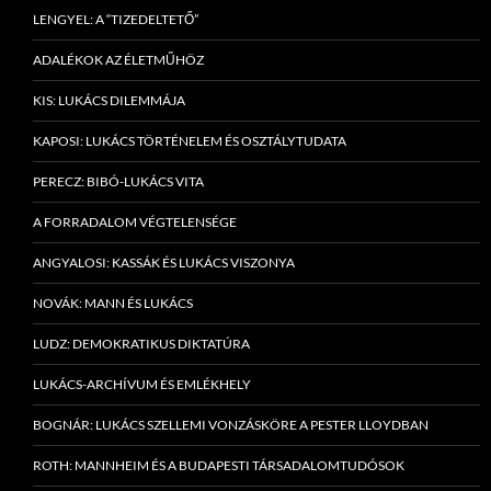
LENGYEL: A “TIZEDELTETŐ”
ADALÉKOK AZ ÉLETMŰHÖZ
KIS: LUKÁCS DILEMMÁJA
KAPOSI: LUKÁCS TÖRTÉNELEM ÉS OSZTÁLYTUDATA
PERECZ: BIBÓ-LUKÁCS VITA
A FORRADALOM VÉGTELENSÉGE
ANGYALOSI: KASSÁK ÉS LUKÁCS VISZONYA
NOVÁK: MANN ÉS LUKÁCS
LUDZ: DEMOKRATIKUS DIKTATÚRA
LUKÁCS-ARCHÍVUM ÉS EMLÉKHELY
BOGNÁR: LUKÁCS SZELLEMI VONZÁSKÖRE A PESTER LLOYDBAN
ROTH: MANNHEIM ÉS A BUDAPESTI TÁRSADALOMTUDÓSOK