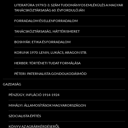
LITERATÚRA 1979/2-3. SZÁM TUDOMÁNYOS EMLÉKÜLÉS A MAGYAR
TANÁCSKÖZTÁRSASÁG 60. ÉVFORDULÓJÁN
FORRADALOM ÉS ELLENFORRADALOM
TANÁCSKÖZTÁRSASÁG, HÁTTÉRISMERET
BOSNYÁK: ETIKA ÉS FORRADALOM
KORUNK 1970: LENIN, LUKÁCS, ARAGON STB.
HERBER: TÖRTÉNETI TUDAT FORMÁLÁSA
PÉTERI: PATERNALISTA GONDOLKODÁSMÓD
GAZDASÁG
PÉNZÜGY, INFLÁCIÓ 1914-1924
MIHÁLYI: ÁLLAMOSÍTÁSOK MAGYARORSZÁGON
SZOCIALISTA ÉPÍTÉS
KÖNYV AZ AGRÁRKÉRDÉSERŐL