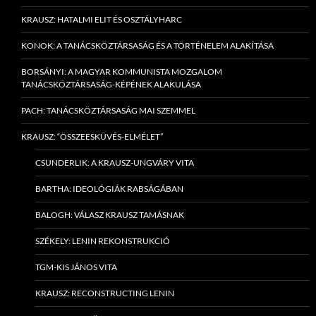
KRAUSZ: HATALMI ELIT ÉS OSZTÁLYHARC
KONOK: A TANÁCSKÖZTÁRSASÁG ÉS A TÖRTÉNELEM ALAKÍTÁSA
BORSÁNYI: A MAGYAR KOMMUNISTA MOZGALOM
TANÁCSKÖZTÁRSASÁG-KÉPÉNEK ALAKULÁSA
PACH: TANÁCSKÖZTÁRSASÁG MAI SZEMMEL
KRAUSZ: “ÖSSZEESKÜVÉS-ELMÉLET”
CSUNDERLIK: A KRAUSZ-UNGVÁRY VITA
BARTHA: IDEOLÓGIÁK RABSÁGÁBAN
BALOGH: VÁLASZ KRAUSZ TAMÁSNAK
SZÉKELY: LENIN REKONSTRUKCIÓ
TGM-KIS JÁNOS VITA
KRAUSZ: RECONSTRUCTING LENIN